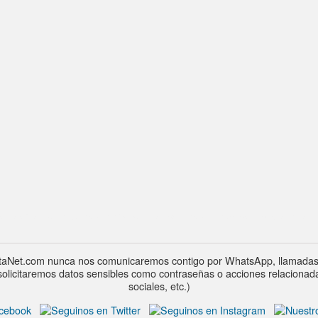
s Clasificados Celulares y Teléfonos, Smartwatches y Accesorios | CompraVentaN
Net.com nunca nos comunicaremos contigo por WhatsApp, llamadas te
e solicitaremos datos sensibles como contraseñas o acciones relaciona
sociales, etc.)