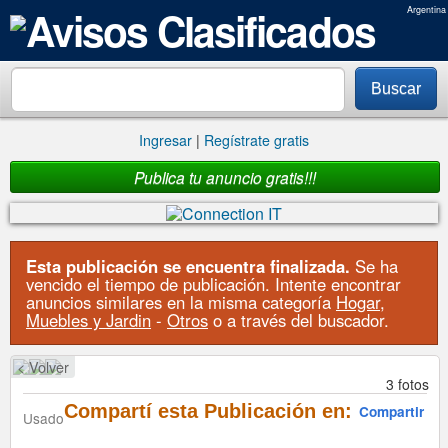
Argentina
Buscar
Ingresar
|
Regístrate gratis
Publica tu anuncio gratis!!!
Esta publicación se encuentra finalizada.
Se ha
vencido el tiempo de publicación. Intente encontrar
anuncios similares en la misma categoría
Hogar,
Muebles y Jardin
-
Otros
o a través del buscador.
< Volver
3 fotos
Compartí esta Publicación en:
Compartir
Usado