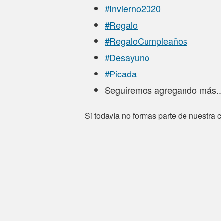
#Invierno2020
#Regalo
#RegaloCumpleaños
#Desayuno
#Picada
Seguiremos agregando más..
Si todavía no formas parte de nuestr