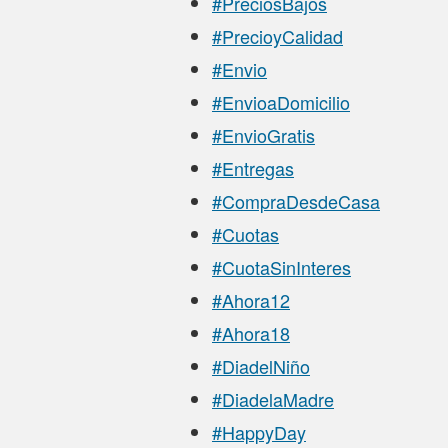
#PreciosBajos
#PrecioyCalidad
#Envio
#EnvioaDomicilio
#EnvioGratis
#Entregas
#CompraDesdeCasa
#Cuotas
#CuotaSinInteres
#Ahora12
#Ahora18
#DiadelNiño
#DiadelaMadre
#HappyDay