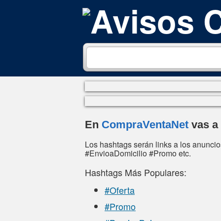
En
CompraVentaNet
vas a
Los hashtags serán links a los anunci
#EnvioaDomicilio #Promo etc.
Hashtags Más Populares:
#Oferta
#Promo